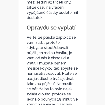
mezi sedmi až třiceti dny,
takže času na vrácení
vypůjčené částky budete mít
dostatek.
Opravdu se vyplatí
Věřte, že
půjčka zaplo.cz
se
vám zalíbí, protože i
kdybyste si potřebovali
půjčit jen malou částku, je
vám od nás k dispozici a
vrátit ji můžete během
měsíce kdykoli tak, abyste se
nemuseli stresovat. Ptáte se
ale, jak dlouho trvá sjednat
takovou půjčku? Nemusíte
se bát, že by to bylo nějak
zvlášť dlouho, protože se
jedná o pouhých 15 minut, ve
kterých se vyřeší všechny