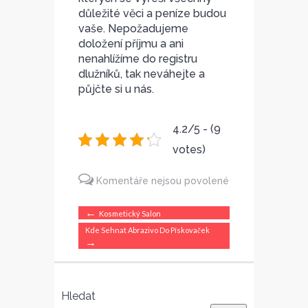
důležité věci a peníze budou
vaše. Nepožadujeme
doložení příjmu a ani
nenahlížíme do registru
dlužníků, tak neváhejte a
půjčte si u nás.
4.2/5 - (9
votes)
Komentáře nejsou povolené
u
←
Kosmetický Salon
textu
Kde Sehnat Abrazivo Do Pískovaček
→
s
názvem
Rychlá
Hledat
půjčka