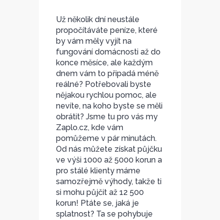
Už několik dní neustále
propočítáváte peníze, které
by vám měly vyjít na
fungování domácnosti až do
konce měsíce, ale každým
dnem vám to připadá méně
reálné? Potřebovali byste
nějakou rychlou pomoc, ale
nevíte, na koho byste se měli
obrátit? Jsme tu pro vás my
Zaplo.cz, kde vám
pomůžeme v pár minutách.
Od nás můžete získat půjčku
ve výši 1000 až 5000 korun a
pro stálé klienty máme
samozřejmě výhody, takže ti
si mohu půjčit až 12 500
korun! Ptáte se, jaká je
splatnost? Ta se pohybuje