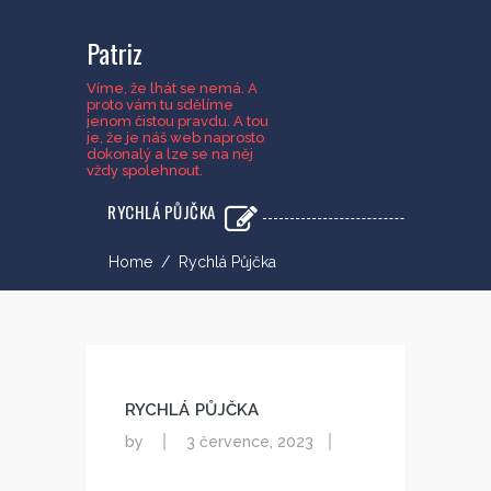
Patriz
Víme, že lhát se nemá. A
proto vám tu sdělíme
jenom čistou pravdu. A tou
je, že je náš web naprosto
dokonalý a lze se na něj
vždy spolehnout.
RYCHLÁ PŮJČKA
Home
/
Rychlá Půjčka
RYCHLÁ PŮJČKA
by
3 července, 2023