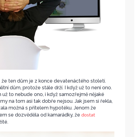
že ten dům je z konce devatenáctého století.
ní dům, protože stále drží. I když už to není ono.
ch už to nebude ono, i když samozřejmě nějaké
omy na tom asi tak dobře nejsou. Jak jsem si řekla,
vzala možná s přítelem hypotéku. Jenom že
dostat
sem se dozvěděla od kamarádky, že
ité.