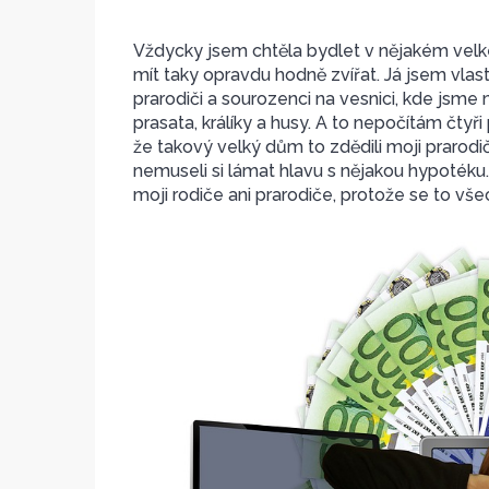
Vždycky jsem chtěla bydlet v nějakém velk
mít taky opravdu hodně zvířat. Já jsem vlast
prarodiči a sourozenci na vesnici, kde jsme
prasata, králíky a husy. A to nepočítám čtyři
že takový velký dům to zdědili moji prarod
nemuseli si lámat hlavu s nějakou hypotéku.
moji rodiče ani prarodiče, protože se to vš