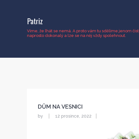
Patriz
Víme, že lhát se nemá. A proto vám tu sdělíme jenom čisto
naprosto dokonalý a lze se na něj vždy spolehnout.
DŮM NA VESNICI
by
12 prosince, 2022