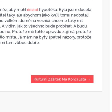
dostat
eněz, aby mohl
hypotéku. Byla jsem docela
tel taky, ale abychom jako kvůli tomu nedostali
po velkém domě na vesnici, chceme taky mít
. A vidím, jak to všechno bude probíhat. A budu
ebo ne. Protože mě tohle opravdu zajímá, protože
álo místa. Já mám na byty špatné názory, protože
 mi tam vůbec dobře.
Kulturní Zážitek Na Konci Léta
→