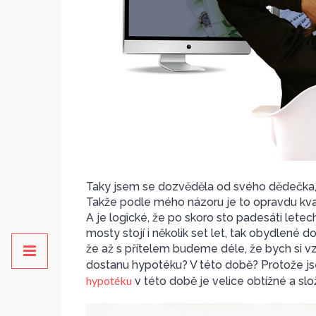
Taky jsem se dozvěděla od svého dědečka, 
Takže podle mého názoru je to opravdu kvalit
A je logické, že po skoro sto padesáti lete
mosty stojí i několik set let, tak obydlené d
že až s přítelem budeme déle, že bych si 
dostanu hypotéku? V této době? Protože j
hypotéku
v této době je velice obtížné a slož