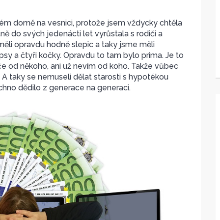
ém domě na vesnici, protože jsem vždycky chtěla
ně do svých jedenácti let vyrůstala s rodiči a
 měli opravdu hodně slepic a taky jsme měli
 psy a čtyři kočky. Opravdu to tam bylo prima. Je to
iče od někoho, ani už nevím od koho. Takže vůbec
 A taky se nemuseli dělat starosti s hypotékou
echno dědilo z generace na generaci.