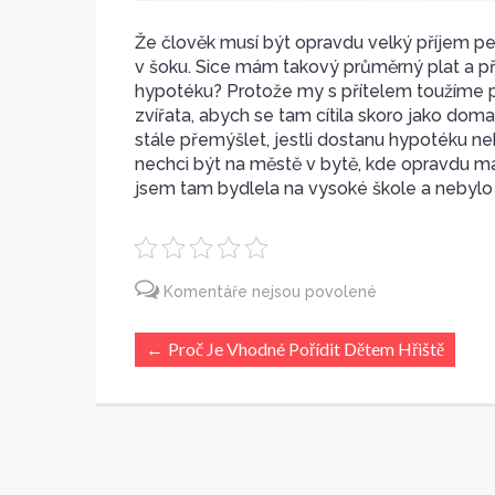
Že člověk musí být opravdu velký příjem p
v šoku. Sice mám takový průměrný plat a pří
hypotéku? Protože my s přítelem toužíme 
zvířata, abych se tam cítila skoro jako doma
stále přemýšlet, jestli dostanu hypotéku n
nechci být na městě v bytě, kde opravdu m
jsem tam bydlela na vysoké škole a nebylo
Komentáře nejsou povolené
u
Proč Je Vhodné Pořídit Dětem Hřiště
←
textu
s
názvem
Dům
na