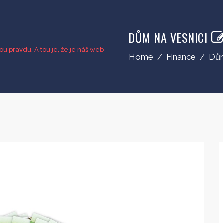
DŮM NA VESNICI
u pravdu. A tou je, že je náš web
Home
/
Finance
/
Dům