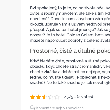
Být spokojený, to je to, co od života očekáv
živíte, s rodinným životem, ale také s tím, k
dovolené? Dovolte nám, abychom vám před
okouzlí, učaruje vám a už vám nedovolí př
přespat. A jak se ten hotel jmenuje? Jak s
dospat? Je to hotel Golden Golem, bezvadné
můžete naporoučet dobroty z celého světa
Prostorné, čisté a útulné pok
Když hledáte čisté, prostorné a útulné pokoj
obláčku, když chcete strávit romantický vík
chcete zkrátka a dobře mít co nejlépe, nej
jediné, co musíte udělat, je objednat si ně
snadné? No to také snadné je, tak neváhejt
2.5/5 - (2 votes)
Komentáře nejsou povolené