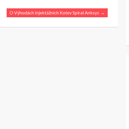
O Výhodách Injektážních Kotev Spiral Anksys
→