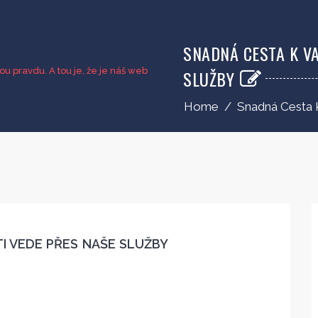
SNADNÁ CESTA K VA
u pravdu. A tou je, že je náš web
SLUŽBY
Home
/
Snadná Cesta 
I VEDE PŘES NAŠE SLUŽBY