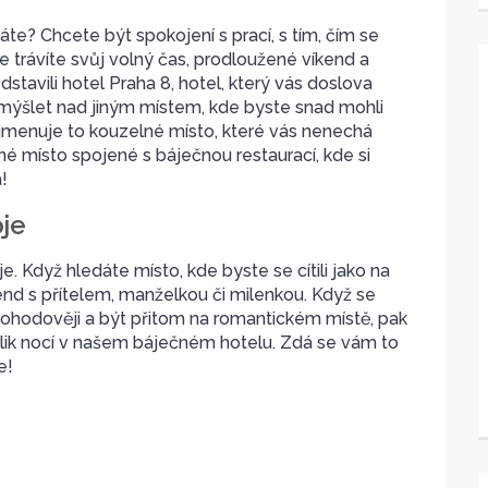
áte? Chcete být spokojení s prací, s tím, čím se
de trávíte svůj volný čas, prodloužené víkend a
stavili
hotel Praha 8
, hotel, který vás doslova
emýšlet nad jiným místem, kde byste snad mohli
e jmenuje to kouzelné místo, které vás nenechá
 místo spojené s báječnou restaurací, kde si
!
oje
e. Když hledáte místo, kde byste se cítili jako na
end s přítelem, manželkou či milenkou. Když se
pohodověji a být přitom na romantickém místě, pak
kolik nocí v našem báječném hotelu. Zdá se vám to
e!