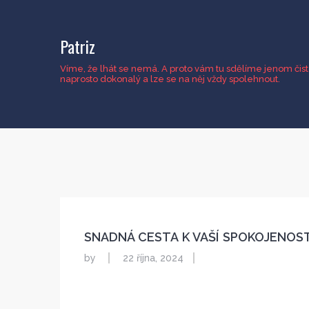
Patriz
Víme, že lhát se nemá. A proto vám tu sdělíme jenom čisto
naprosto dokonalý a lze se na něj vždy spolehnout.
SNADNÁ CESTA K VAŠÍ SPOKOJENOST
by
22 října, 2024