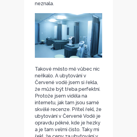
neznala.
Takové město mě vůbec nic
neříkalo. A ubytování v
Červené vodě jsem si řekla,
že může být třeba perfektní.
Protože jsem viděla na
internetu, jak tam jsou samé
skvělé recenze. Přítel řekl, že
ubytování v Červené Vodě je
opravdu pěkné, kde je hezky
a je tam velmi čisto. Taky mi
řekl, že ceny za ubytování v