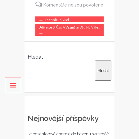
Komentáře nejsou povolené
u
←
Technické Věci
textu
Udělejte Si Čas A Vezměte Děti Na Výlet
→
s
názvem
Výlety
Hledat
a
ubytování
Hledat
Nejnovější příspěvky
Je bezchlorová chemie do bazénu skutenčě