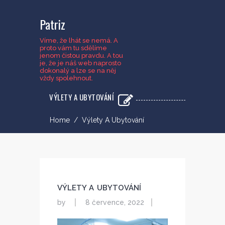
Patriz
Víme, že lhát se nemá. A
proto vám tu sdělíme
jenom čistou pravdu. A tou
je, že je náš web naprosto
dokonalý a lze se na něj
vždy spolehnout.
VÝLETY A UBYTOVÁNÍ
Home
/
Výlety A Ubytování
VÝLETY A UBYTOVÁNÍ
by
8 července, 2022