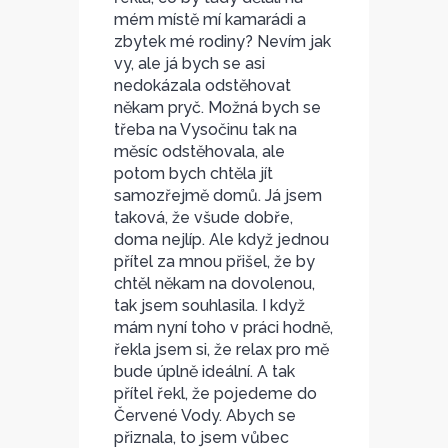
mém místě mí kamarádi a
zbytek mé rodiny? Nevím jak
vy, ale já bych se asi
nedokázala odstěhovat
někam pryč. Možná bych se
třeba na Vysočinu tak na
měsíc odstěhovala, ale
potom bych chtěla jít
samozřejmě domů. Já jsem
taková, že všude dobře,
doma nejlíp. Ale když jednou
přítel za mnou přišel, že by
chtěl někam na dovolenou,
tak jsem souhlasila. I když
mám nyní toho v práci hodně,
řekla jsem si, že relax pro mě
bude úplně ideální. A tak
přítel řekl, že pojedeme do
Červené Vody. Abych se
přiznala, to jsem vůbec