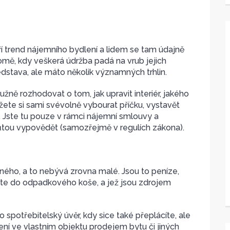
íří trend nájemního bydlení a lidem se tam údajně
domě, kdy veškerá údržba padá na vrub jejich
dstava, ale máto několik významných trhlin.
ně rozhodovat o tom, jak upravit interiér, jakého
žete si sami svévolně vybourat příčku, vystavět
Jste tu pouze v rámci nájemní smlouvy a
hůtou vypovědět (samozřejmě v regulích zákona).
mného, a to nebývá zrovna malé. Jsou to peníze,
te do odpadkového koše, a jež jsou zdrojem
spotřebitelský úvěr, kdy sice také přeplácíte, ale
lení ve vlastním objektu prodejem bytu či jiných