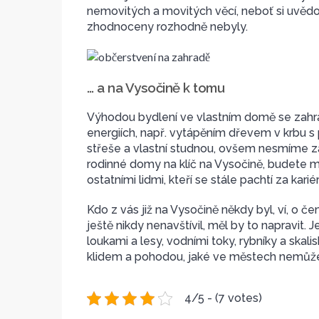
nemovitých a movitých věcí, neboť si uvěd
zhodnoceny rozhodně nebyly.
… a na Vysočině k tomu
Výhodou bydlení ve vlastním domě se zahra
energiích, např. vytápěním dřevem v krbu s 
střeše a vlastní studnou, ovšem nesmíme zap
rodinné domy na klíč na Vysočině
, budete 
ostatními lidmi, kteří se stále pachtí za kar
Kdo z vás již na Vysočině někdy byl, ví, o 
ještě nikdy nenavštívil, měl by to napravit. 
loukami a lesy, vodními toky, rybníky a skal
klidem a pohodou, jaké ve městech nemůž
4/5 - (7 votes)