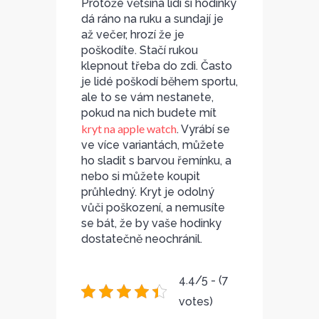
Protože většina lidí si hodinky
dá ráno na ruku a sundají je
až večer, hrozí že je
poškodíte. Stačí rukou
klepnout třeba do zdi. Často
je lidé poškodí během sportu,
ale to se vám nestanete,
pokud na nich budete mít
kryt na apple watch
. Vyrábí se
ve více variantách, můžete
ho sladit s barvou řemínku, a
nebo si můžete koupit
průhledný. Kryt je odolný
vůči poškození, a nemusíte
se bát, že by vaše hodinky
dostatečně neochránil.
4.4/5 - (7
votes)