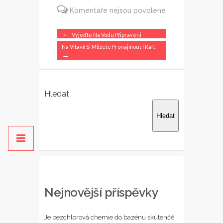
Komentáře nejsou povolené
u
←
Vyjeďte Na Vodu Připraveni
textu
Na Vltavě Si Můžete Pronajmout I Raft
→
s
názvem
Používáte
Hledat
Apple
watch?
Hledat
Nejnovější příspěvky
Je bezchlorová chemie do bazénu skutenčě