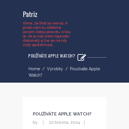
Patriz
Víme, že lhát se nemá. A
proto vám tu sdělíme
jenom čistou pravdu. A tou
je, že je náš web naprosto
dokonalý a lze se na něj
vždy spolehnout.
POUŽÍVÁTE APPLE WATCH?
Home
/
Výrobky
/
Používáte Apple
Watch?
POUŽÍVÁTE APPLE WATCH?
by
22 března, 2024