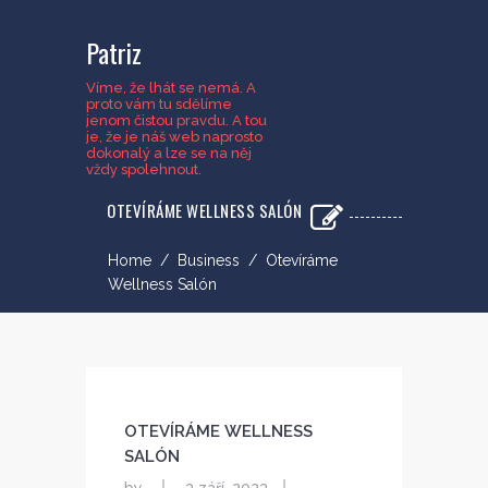
Patriz
Víme, že lhát se nemá. A
proto vám tu sdělíme
jenom čistou pravdu. A tou
je, že je náš web naprosto
dokonalý a lze se na něj
vždy spolehnout.
OTEVÍRÁME WELLNESS SALÓN
Home
/
Business
/
Otevíráme
Wellness Salón
OTEVÍRÁME WELLNESS
SALÓN