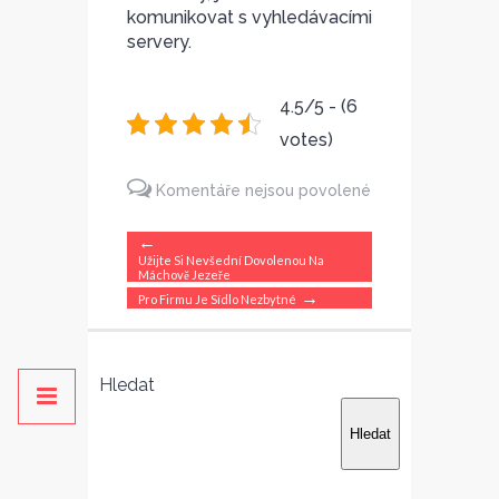
komunikovat s vyhledávacími
servery.
4.5/5 - (6
votes)
Komentáře nejsou povolené
u
←
textu
Užijte Si Nevšední Dovolenou Na
Máchově Jezeře
s
→
Pro Firmu Je Sídlo Nezbytné
názvem
Otevíráme
Hledat
wellness
salón
Hledat