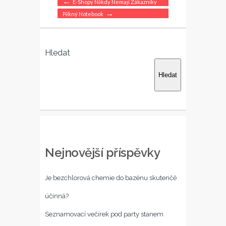
←
E-Shopy Někdy Nemají Zákazníky
textu
→
Pěkný Notebook
s
názvem
Hledat
Moderní
způsob
Hledat
čištění
koberců
Nejnovější příspěvky
Je bezchlorová chemie do bazénu skutenčě
účinná?
Seznamovací večírek pod party stanem