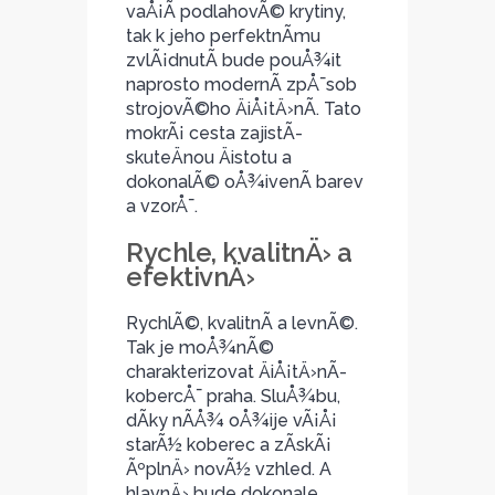
vaÅ¡Ã­ podlahovÃ© krytiny,
tak k jeho perfektnÃ­mu
zvlÃ¡dnutÃ­ bude pouÅ¾it
naprosto modernÃ­ zpÅ¯sob
strojovÃ©ho ÄiÅ¡tÄ›nÃ­. Tato
mokrÃ¡ cesta zajistÃ­
skuteÄnou Äistotu a
dokonalÃ© oÅ¾ivenÃ­ barev
a vzorÅ¯.
Rychle, kvalitnÄ› a
efektivnÄ›
RychlÃ©, kvalitnÃ­ a levnÃ©.
Tak je moÅ¾nÃ©
charakterizovat ÄiÅ¡tÄ›nÃ­
kobercÅ¯ praha. SluÅ¾bu,
dÃ­ky nÃ­Å¾ oÅ¾ije vÃ¡Å¡
starÃ½ koberec a zÃ­skÃ¡
ÃºplnÄ› novÃ½ vzhled. A
hlavnÄ› bude dokonale