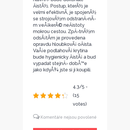
ÄistÃ½. Postup, kterÃ½ je
velmi efektivnÃ­, je spojenÃ½
se strojovÃ½m odstranÄ›nÃ­
m veÅ¡kerÃ© neÄistoty
mokrou cestou. ZpÄ›tnÃ½m
odsÃ¡tÃ­m je provedena
opravdu hloubkovÃ¡ oÄista.
VaÅ¡e podlahovÃ¡ krytina
bude hygienicky ÄistÃ¡ a bud
vypadat stejnÄ› dobÅ™e
jako kdyÅ¾ jste si ji koupili.
4.3/5 -
(15
votes)
Komentáře nejsou povolené
u