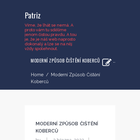
Patriz
Víme, že lhát se nemá. A
proto vám tu sdělíme
jenom čistou pravdu. A tou
je, že je náš web naprosto
dokonalý a lze se na něj
vždy spolehnout.
MODERNÍ ZPŮSOB ČIŠTĚNÍ KOBERCŮ
Home
/
Moderní Způsob Čištění
Koberců
MODERNÍ ZPŮSOB ČIŠTĚNÍ
KOBERCŮ