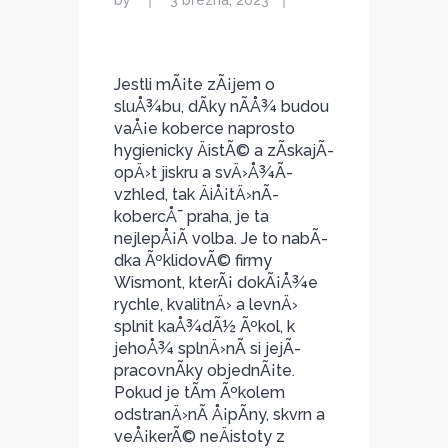
by
3 března, 2023
Jestli mÃ¡te zÃ¡jem o
sluÅ¾bu, dÃ­ky nÃ­Å¾ budou
vaÅ¡e koberce naprosto
hygienicky ÄistÃ© a zÃ­skajÃ­
opÄ›t jiskru a svÄ›Å¾Ã­
vzhled, tak
ÄiÅ¡tÄ›nÃ­
kobercÅ¯ praha
, je ta
nejlepÅ¡Ã­ volba. Je to nabÃ­
dka ÃºklidovÃ© firmy
Wismont, kterÃ¡ dokÃ¡Å¾e
rychle, kvalitnÄ› a levnÄ›
splnit kaÅ¾dÃ½ Ãºkol, k
jehoÅ¾ splnÄ›nÃ­ si jejÃ­
pracovnÃ­ky objednÃ¡te.
Pokud je tÃ­m Ãºkolem
odstranÄ›nÃ­ Å¡pÃ­ny, skvrn a
veÅ¡kerÃ© neÄistoty z